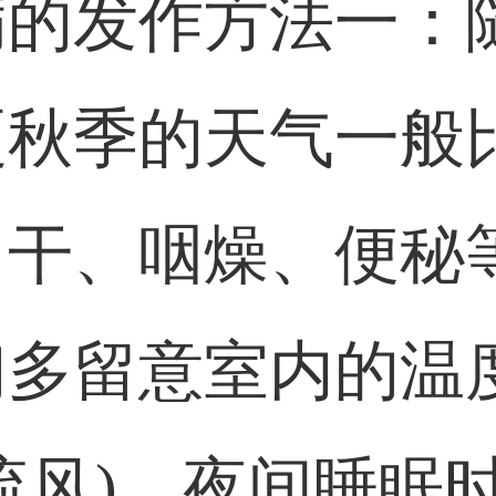
病的发作方法一：
夏秋季的天气一般
口干、咽燥、便秘
们多留意室内的温
流风)，夜间睡眠