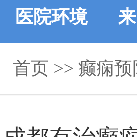
医院环境
来
首页
>> 癫痫预