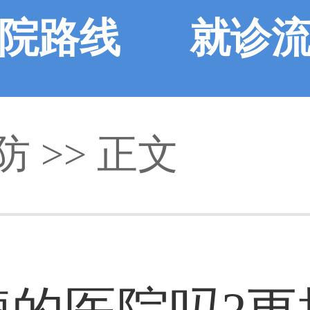
院路线
就诊
防 >> 正文