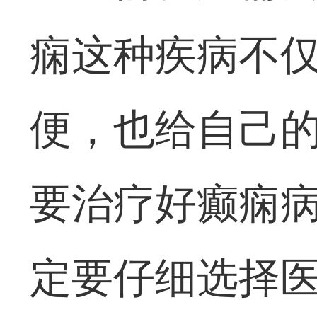
痫这种疾病不
便，也给自己
要治疗好癫痫
定要仔细选择