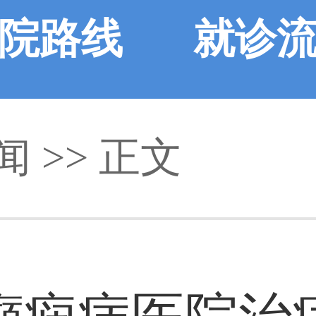
院路线
就诊
闻
>> 正文